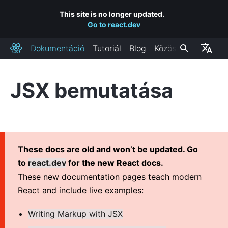
This site is no longer updated.
Go to react.dev
Dokumentáció
Tutoriál
Blog
Közösség
React
JSX bemutatása
TELEPÍTÉS
Kezdés
React hozzáadása egy weblaphoz
Új React alkalmazás készítése
These docs are old and won’t be updated. Go
CDN linkek
to
react.dev
for the new React docs.
Kiadási csatornák
These new documentation pages teach modern
React and include live examples:
FŐBB FOGALMAK
Writing Markup with JSX
1. Helló, világ!