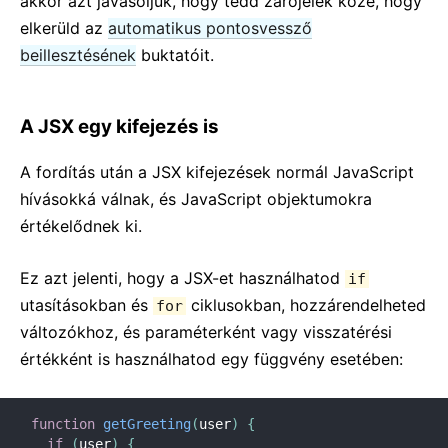
akkor azt javasoljuk, hogy tedd zárójelek közé, hogy
Verziószabályok
elkerüld az
automatikus pontosvessző
beillesztésének
Virtuális DOM és belső jellemzők
buktatóit.
A JSX egy kifejezés is
A fordítás után a JSX kifejezések normál JavaScript
hívásokká válnak, és JavaScript objektumokra
értékelődnek ki.
Ez azt jelenti, hogy a JSX-et használhatod
if
utasításokban és
ciklusokban, hozzárendelheted
for
változókhoz, és paraméterként vagy visszatérési
értékként is használhatod egy függvény esetében:
function
getGreeting
(
user
)
{
if
(
user
)
{