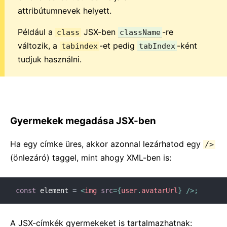
attribútumnevek helyett.
Például a
JSX-ben
-re
class
className
változik, a
-et pedig
-ként
tabindex
tabIndex
tudjuk használni.
Gyermekek megadása JSX-ben
Ha egy címke üres, akkor azonnal lezárhatod egy
/>
(önlezáró) taggel, mint ahogy XML-ben is:
const
 element 
=
<
img
src
=
{
user
.
avatarUrl
}
/>
;
A JSX-címkék gyermekeket is tartalmazhatnak: