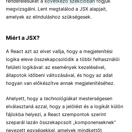
renderelésüket a
következő szekcióban
fogjuk
Kontextus
megvizsgálni. Lent megtalálod a JSX alapjait,
Hibahatárok
amelyek az elinduláshoz szükségesek.
Refek továbbítása
Töredékek
Felsőbb rendű komponensek
Miért a JSX?
Integrálás más könyvtárakkal
A React azt az elvet vallja, hogy a megjelenítési
JSX-ről mélyebben
logika eleve összekapcsolódik a többi felhasználói
Teljesítmény optimalizálása
felületi logikával: az események kezelésével,
Portálok
állapotok időbeni változásával, és hogy az adat
Futás-elemző
hogyan van előkészítve annak megjelenítéséhez.
React ES6 nélkül
React JSX nélkül
Ahelyett, hogy a
technológiákat
mesterségesen
Egyeztetés
elválasztaná azzal, hogy a jelölést és a logikát külön
Ref-ek és a DOM
fájlokba helyezi, a React szempontok szerint
Render prop-ok
szeparál lazán összekapcsolt „komponenseknek”
Statikus típusellenőrzés
nevezett egységekkel, amelyek mindkettőt