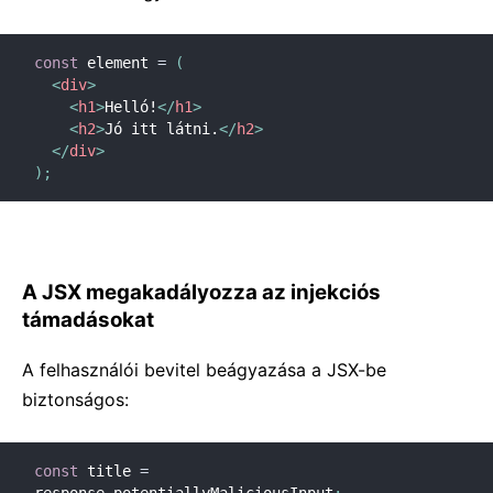
const
 element 
=
(
<
div
>
<
h1
>
Helló!
</
h1
>
<
h2
>
Jó itt látni.
</
h2
>
</
div
>
)
;
A JSX megakadályozza az injekciós
támadásokat
A felhasználói bevitel beágyazása a JSX-be
biztonságos:
const
 title 
=