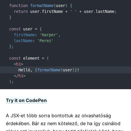
Tesztelői receptek
function
formatName
(
user
)
{
Tesztelői környezetek
return
 user
.
firstName 
+
' '
+
 user
.
lastName
;
}
KÖZREMŰKÖDÉS
const
 user 
=
{
firstName
:
'Harper'
,
Hogyan segíthetsz
lastName
:
'Perez'
Kódbázis áttekintés
}
;
Implementáció megjegyzések
const
 element 
=
(
Tervezési elvek
<
h1
>
    Helló, 
{
formatName
(
user
)
}
!
GY.I.K
</
h1
>
)
;
AJAX és API-k
Babel, JSX, és kompiláló lépések
Try it on CodePen
Függvények küldése komponenseknek
Komponens állapot
A JSX-et több sorra bontottuk az olvashatóság
Stílusozás és CSS
érdekében. Bár ez nem kötelező, de ha így csinálod
Fájlstruktúra