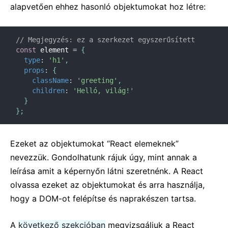
alapvetően ehhez hasonló objektumokat hoz létre:
// Megjegyzés: ez a szerkezet egyszerűsített
const
 element 
=
{
type
:
'h1'
,
props
:
{
className
:
'greeting'
,
children
:
'Helló, világ!'
}
}
;
Ezeket az objektumokat “React elemeknek”
nevezzük. Gondolhatunk rájuk úgy, mint annak a
leírása amit a képernyőn látni szeretnénk. A React
olvassa ezeket az objektumokat és arra használja,
hogy a DOM-ot felépítse és naprakészen tartsa.
A
következő szekcióban
megvizsgáljuk a React