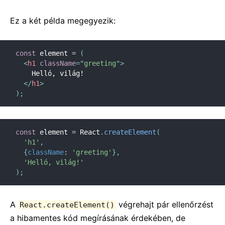
Ez a két példa megegyezik:
const
 element 
=
(
<
h1
className
=
"
greeting
"
>
    Helló, világ!

</
h1
>
)
;
const
 element 
=
 React
.
createElement
(
'h1'
,
{
className
:
'greeting'
}
,
'Helló, világ!'
)
;
A
végrehajt pár ellenőrzést
React.createElement()
a hibamentes kód megírásának érdekében, de