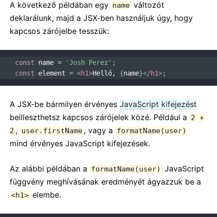
JS környezeti követelmények
A következő példában egy
változót
name
Szójegyzék
deklarálunk, majd a JSX-ben használjuk úgy, hogy
kapcsos zárójelbe tesszük:
HORGOK
1. Horgok bemutatása
const
 name 
=
'Josh Perez'
;
const
 element 
=
<
h1
>
Helló, 
{
name
}
</
h1
>
;
2. Horgok egy pillantásra
3. Állapot Horog használata
4. Hatás Horog használata
A JSX-be bármilyen érvényes
JavaScript kifejezést
beilleszthetsz kapcsos zárójelek közé. Például a
5. Horgok szabályai
2 +
,
, vagy a
2
user.firstName
formatName(user)
6. Saját Horgok készítése
mind érvényes JavaScript kifejezések.
7. Horog API referencia
8. Horgok GY.I.K.
Az alábbi példában a
JavaScript
formatName(user)
függvény meghívásának eredményét ágyazzuk be a
TESZTELÉS
elembe.
<h1>
Tesztelés áttekintés