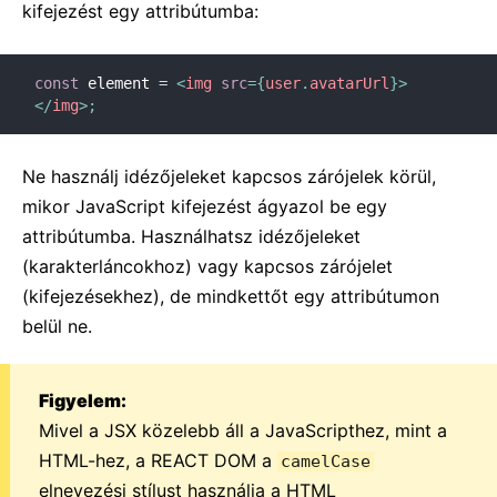
kifejezést egy attribútumba:
const
 element 
=
<
img
src
=
{
user
.
avatarUrl
}
>
</
img
>
;
Ne használj idézőjeleket kapcsos zárójelek körül,
mikor JavaScript kifejezést ágyazol be egy
attribútumba. Használhatsz idézőjeleket
(karakterláncokhoz) vagy kapcsos zárójelet
(kifejezésekhez), de mindkettőt egy attribútumon
belül ne.
Figyelem:
Mivel a JSX közelebb áll a JavaScripthez, mint a
HTML-hez, a REACT DOM a
camelCase
elnevezési stílust használja a HTML