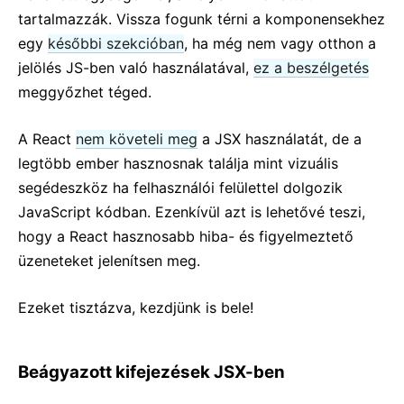
tartalmazzák. Vissza fogunk térni a komponensekhez
Szigorú mód
egy
későbbi szekcióban
, ha még nem vagy otthon a
Típusellenőrzés PropTypes-val
jelölés JS-ben való használatával,
ez a beszélgetés
Kontrollálatlan komponensek
meggyőzhet téged.
Web komponensek
A React
nem követeli meg
a JSX használatát, de a
API REFERENCIA
legtöbb ember hasznosnak találja mint vizuális
React
segédeszköz ha felhasználói felülettel dolgozik
React.Component
JavaScript kódban. Ezenkívül azt is lehetővé teszi,
ReactDOM
hogy a React hasznosabb hiba- és figyelmeztető
ReactDOMClient
üzeneteket jelenítsen meg.
ReactDOMServer
DOM elemek
Ezeket tisztázva, kezdjünk is bele!
SyntheticEvent
Tesztelői segédeszközök
Beágyazott kifejezések JSX-ben
Tesztrenderelő