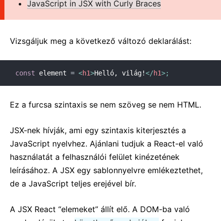
JavaScript in JSX with Curly Braces
2. JSX bemutatása
3. Elemek renderelése
4. Komponensek és prop-ok
Vizsgáljuk meg a következő változó deklarálást:
5. Állapot és életciklus
6. Események kezelése
const
 element 
=
<
h1
>
Helló, világ!
</
h1
>
;
7. Feltételes renderelés
8. Listák és kulcsok
Ez a furcsa szintaxis se nem szöveg se nem HTML.
9. Űrlapok
10. Állapot felemelése
JSX-nek hívják, ami egy szintaxis kiterjesztés a
11. Kompozíció és öröklődés
JavaScript nyelvhez. Ajánlani tudjuk a React-el való
12. Gondolkodj Reactben
használatát a felhasználói felület kinézetének
leírásához. A JSX egy sablonnyelvre emlékeztethet,
HALADÓ ÚTMUTATÓK
de a JavaScript teljes erejével bír.
Akadálymentesítés
A JSX React “elemeket” állít elő. A DOM-ba való
Kód-hasítás