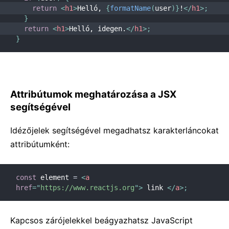
return
<
h1
>
Helló, 
{
formatName
(
user
)
}
!
</
h1
>
;
}
return
<
h1
>
Helló, idegen.
</
h1
>
;
}
Attribútumok meghatározása a JSX
segítségével
Idézőjelek segítségével megadhatsz karakterláncokat
attribútumként:
const
 element 
=
<
a
href
=
"
https://www.reactjs.org
"
>
 link 
</
a
>
;
Kapcsos zárójelekkel beágyazhatsz JavaScript