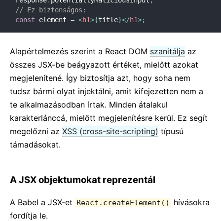
response
.
potentiallyMaliciousInput
;
// Ez biztonságos:
const
 element 
=
<
h1
>
{
title
}
</
h1
>
;
Alapértelmezés szerint a React DOM
szanitálja
az
összes JSX-be beágyazott értéket, mielőtt azokat
megjelenítené. Így biztosítja azt, hogy soha nem
tudsz bármi olyat injektálni, amit kifejezetten nem a
te alkalmazásodban írtak. Minden átalakul
karakterlánccá, mielőtt megjelenítésre kerül. Ez segít
megelőzni az
XSS (cross-site-scripting)
típusú
támadásokat.
A JSX objektumokat reprezentál
A Babel a JSX-et
hívásokra
React.createElement()
fordítja le.