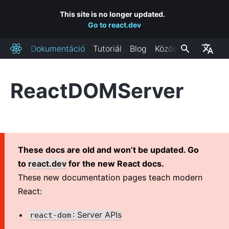
This site is no longer updated.
Go to react.dev
Dokumentáció
Tutoriál
Blog
Közösség
React
ReactDOMServer
TELEPÍTÉS
Kezdés
React hozzáadása egy weblaphoz
Új React alkalmazás készítése
These docs are old and won’t be updated. Go
CDN linkek
to
react.dev
for the new React docs.
Kiadási csatornák
These new documentation pages teach modern
React:
FŐBB FOGALMAK
: Server APIs
react-dom
1. Helló, világ!