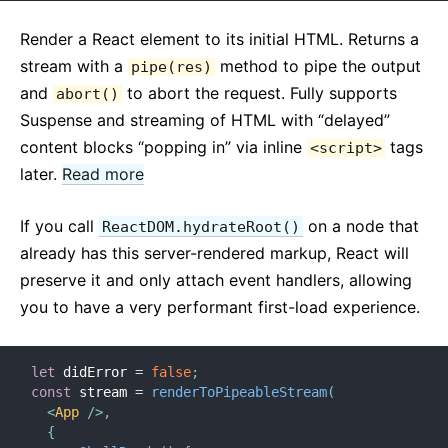
JS környezeti követelmények
Szójegyzék
Render a React element to its initial HTML. Returns a
stream with a
method to pipe the output
pipe(res)
HORGOK
and
to abort the request. Fully supports
abort()
Suspense and streaming of HTML with “delayed”
1. Horgok bemutatása
content blocks “popping in” via inline
tags
<script>
2. Horgok egy pillantásra
later.
Read more
3. Állapot Horog használata
4. Hatás Horog használata
If you call
on a node that
ReactDOM.hydrateRoot()
5. Horgok szabályai
already has this server-rendered markup, React will
6. Saját Horgok készítése
preserve it and only attach event handlers, allowing
7. Horog API referencia
you to have a very performant first-load experience.
8. Horgok GY.I.K.
let
 didError 
=
false
;
TESZTELÉS
const
 stream 
=
renderToPipeableStream
(
<
App
/>
,
Tesztelés áttekintés
{