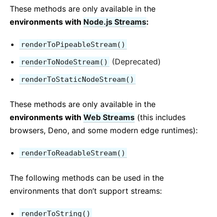
Kontextus
These methods are only available in the
Hibahatárok
environments with
Node.js Streams
:
Refek továbbítása
Töredékek
renderToPipeableStream()
Felsőbb rendű komponensek
(Deprecated)
renderToNodeStream()
Integrálás más könyvtárakkal
renderToStaticNodeStream()
JSX-ről mélyebben
Teljesítmény optimalizálása
These methods are only available in the
Portálok
environments with
Web Streams
(this includes
Futás-elemző
browsers, Deno, and some modern edge runtimes):
React ES6 nélkül
renderToReadableStream()
React JSX nélkül
Egyeztetés
The following methods can be used in the
Ref-ek és a DOM
environments that don’t support streams:
Render prop-ok
Statikus típusellenőrzés
renderToString()