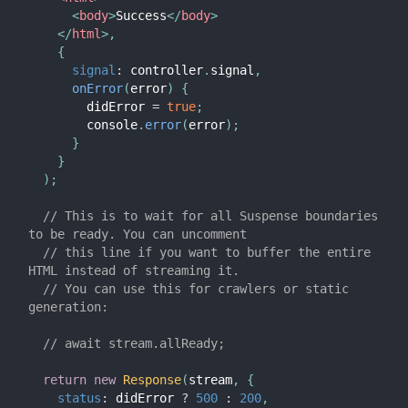
<
body
>
Success
</
body
>
</
html
>
,
{
signal
:
 controller
.
signal
,
onError
(
error
)
{
        didError 
=
true
;
        console
.
error
(
error
)
;
}
}
)
;
// This is to wait for all Suspense boundaries 
to be ready. You can uncomment
// this line if you want to buffer the entire 
HTML instead of streaming it.
// You can use this for crawlers or static 
generation:
// await stream.allReady;
return
new
Response
(
stream
,
{
status
:
 didError 
?
500
:
200
,