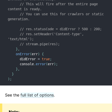
// This will fire after the entire page 
Verziószabályok
content is ready.
Virtuális DOM és belső jellemzők
// You can use this for crawlers or static 
generation.
// res.statusCode = didError ? 500 : 200;
// res.setHeader('Content-type', 
'text/html');
// stream.pipe(res);
}
,
onError
(
err
)
{
      didError 
=
true
;
      console
.
error
(
err
)
;
}
,
}
)
;
See the
full list of options
.
Note: