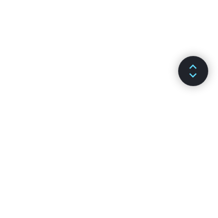
DOKUMENTÁCIÓ
CSATORNÁK
Telepítés
GitHub
Főbb fogalmak
Stack Overflow