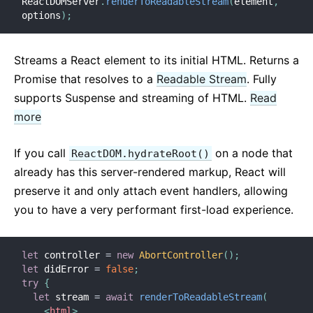
ReactDOMServer
.
renderToReadableStream
(
element
,
options
)
;
Streams a React element to its initial HTML. Returns a
Promise that resolves to a
Readable Stream
. Fully
supports Suspense and streaming of HTML.
Read
more
If you call
on a node that
ReactDOM.hydrateRoot()
already has this server-rendered markup, React will
preserve it and only attach event handlers, allowing
you to have a very performant first-load experience.
let
 controller 
=
new
AbortController
(
)
;
let
 didError 
=
false
;
try
{
let
 stream 
=
await
renderToReadableStream
(
<
html
>