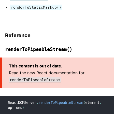
Szigorú mód
renderToStaticMarkup()
Típusellenőrzés PropTypes-val
Kontrollálatlan komponensek
Web komponensek
Reference
API REFERENCIA
renderToPipeableStream()
React
React.Component
ReactDOM
This content is out of date.
ReactDOMClient
Read the new React documentation for
ReactDOMServer
.
renderToPipeableStream
DOM elemek
SyntheticEvent
Tesztelői segédeszközök
ReactDOMServer
.
renderToPipeableStream
(
element
,
options
)
Tesztrenderelő