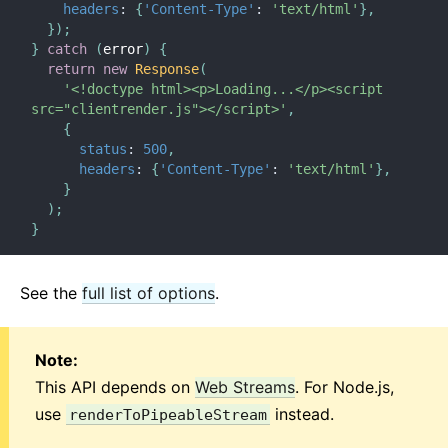
headers
:
{
'Content-Type'
:
'text/html'
}
,
}
)
;
}
catch
(
error
)
{
return
new
Response
(
'<!doctype html><p>Loading...</p><script 
src="clientrender.js"></script>'
,
{
status
:
500
,
headers
:
{
'Content-Type'
:
'text/html'
}
,
}
)
;
}
See the
full list of options
.
Note:
This API depends on
Web Streams
. For Node.js,
use
instead.
renderToPipeableStream