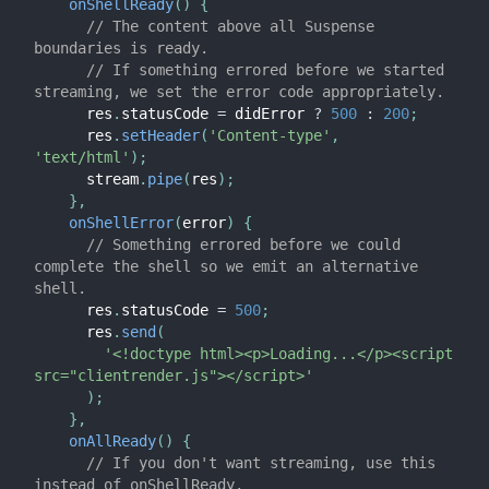
Tesztelői receptek
onShellReady
(
)
{
// The content above all Suspense 
Tesztelői környezetek
boundaries is ready.
// If something errored before we started 
KÖZREMŰKÖDÉS
streaming, we set the error code appropriately.
      res
.
statusCode 
=
 didError 
?
500
:
200
;
Hogyan segíthetsz
      res
.
setHeader
(
'Content-type'
,
'text/html'
)
;
Kódbázis áttekintés
      stream
.
pipe
(
res
)
;
Implementáció megjegyzések
}
,
onShellError
(
error
)
{
Tervezési elvek
// Something errored before we could 
complete the shell so we emit an alternative 
GY.I.K
shell.
      res
.
statusCode 
=
500
;
AJAX és API-k
      res
.
send
(
'<!doctype html><p>Loading...</p><script 
Babel, JSX, és kompiláló lépések
src="clientrender.js"></script>'
Függvények küldése komponenseknek
)
;
}
,
Komponens állapot
onAllReady
(
)
{
Stílusozás és CSS
// If you don't want streaming, use this 
Fájlstruktúra
instead of onShellReady.