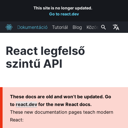
This site is no longer updated.
Go to react.dev
Dokumentáció
Tutoriál
Blog
Közösség
React
React legfelső
TELEPÍTÉS
szintű API
Kezdés
React hozzáadása egy weblaphoz
Új React alkalmazás készítése
CDN linkek
These docs are old and won’t be updated. Go
Kiadási csatornák
to
react.dev
for the new React docs.
These new documentation pages teach modern
FŐBB FOGALMAK
React:
1. Helló, világ!