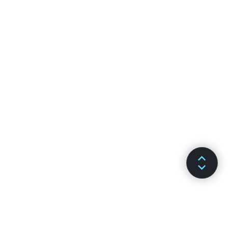
Szigorú mód
Típusellenőrzés PropTypes-val
Kontrollálatlan komponensek
Web komponensek
API REFERENCIA
React
React.Component
ReactDOM
ReactDOMClient
ReactDOMServer
DOM elemek
SyntheticEvent
Tesztelői segédeszközök
Tesztrenderelő